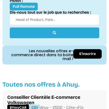
Plutôt :
Full Remote
Dis-nous tout sur le job que tu recherches :
Les nouvelles offres e-
S'inscrire
commerce direct dans ta boite
mail !
Toutes nos offres à Ahuy.
Conseiller Clientèle E-commerce
Volkswagen
BYmyCAR
CDI
Ahuy - 21121
21 - Côte-d'Or