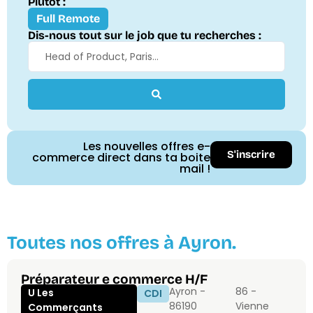
Plutôt :
Full Remote
Dis-nous tout sur le job que tu recherches :
Les nouvelles offres e-
S'inscrire
commerce direct dans ta boite
mail !
Toutes nos offres à Ayron.
Préparateur e commerce H/F
Ayron -
86 -
U Les
CDI
86190
Vienne
Commerçants