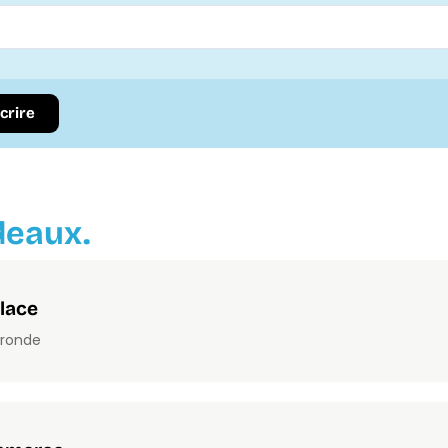
scrire
deaux.
lace
ironde