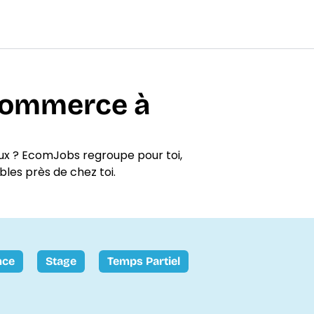
-commerce à
x ? EcomJobs regroupe pour toi,
bles près de chez toi.
nce
Stage
Temps Partiel