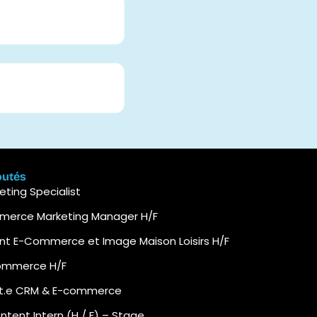
outés
ting Specialist
mmerce Marketing Manager H/F
ant E-Commerce et Image Maison Loisirs H/F
commerce H/F
nt.e CRM & E-commerce
ent Intern (H / F) – Stage