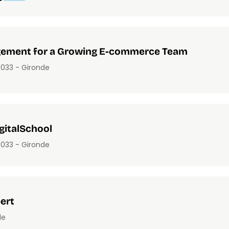
agement for a Growing E-commerce Team
00
33 - Gironde
italSchool
00
33 - Gironde
ert
de