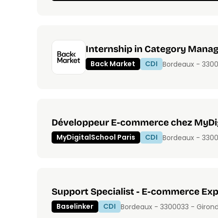
Internship in Category Man
Back Market
CDI
Bordeaux - 330
Développeur E-commerce chez MyDig
MyDigitalSchool Paris
CDI
Bordeaux - 330
Support Specialist - E-commerce Exp
Baselinker
CDI
Bordeaux - 33000
33 - Giron