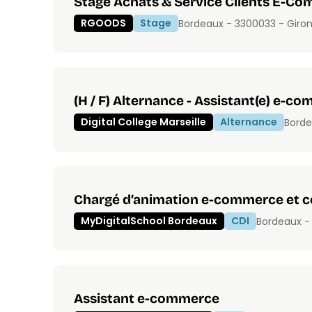
Stage Achats & Service Clients E-C
RGOODS
Stage
Bordeaux - 33000
33 - Giro
(H / F) Alternance - Assistant(e) e-c
Digital College Marseille
Alternance
Borde
Chargé d’animation e-commerce et
MyDigitalSchool Bordeaux
CDI
Bordeaux -
Assistant e-commerce