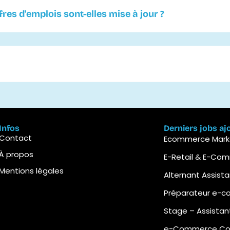
es d'emplois sont-elles mise à jour ?
Infos
Derniers jobs aj
Contact
Ecommerce Marke
À propos
E-Retail & E-Co
Mentions légales
Alternant Assist
Préparateur e-
Stage – Assista
e-Commerce Cont