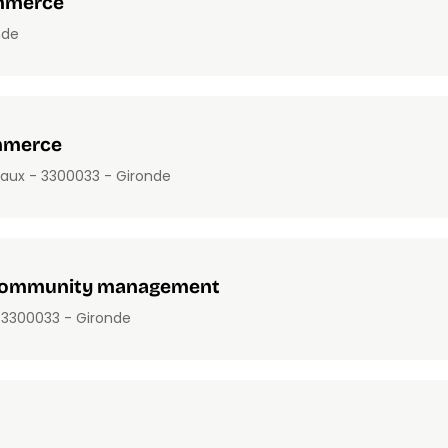
ommerce
nde
ommerce
aux - 33000
33 - Gironde
 community management
 33000
33 - Gironde