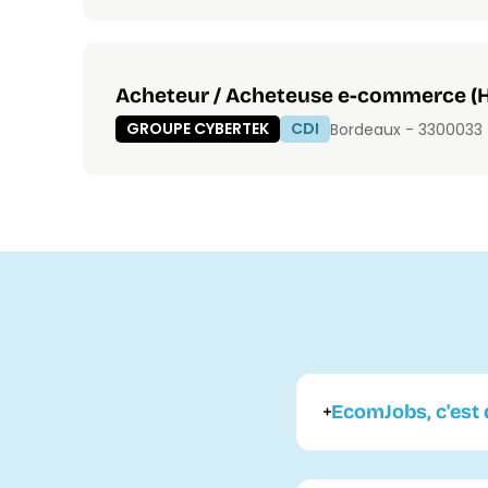
Acheteur / Acheteuse e-commerce (H
GROUPE CYBERTEK
CDI
Bordeaux - 33000
33
EcomJobs, c'est q