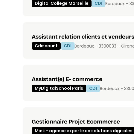
Digital College Marseille
CDI
Bordeaux - 3
Assistant relation clients et vendeur
Cdiscount
CDI
Bordeaux - 33000
33 - Giron
Assistant(e) E- commerce
MyDigitalSchool Paris
CDI
Bordeaux - 330
Gestionnaire Projet Ecommerce
Mink - agence experte en solutions digitales