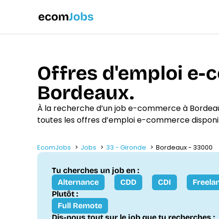
Offres d'emploi e
Bordeaux.
À la recherche d’un job e-commerce à Bordeau
toutes les offres d’emploi e-commerce disponi
EcomJobs
Jobs
33 - Gironde
Bordeaux - 33000
Tu cherches un job en :
Alternance
CDD
CDI
Freela
Plutôt :
Full Remote
Dis-nous tout sur le job que tu recherches :