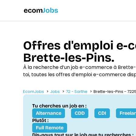
Offres d'emploi e
Brette-les-Pins.
À la recherche d’un job e-commerce à Brette
toi, toutes les offres d’emploi e-commerce dis
EcomJobs
Jobs
72 - Sarthe
Brette-les-Pins - 722
Tu cherches un job en :
Alternance
CDD
CDI
Freela
Plutôt :
Full Remote
Dis-nous tout sur le job que tu recherches :