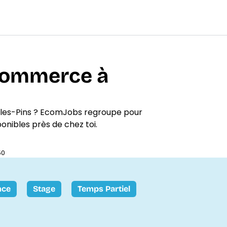
-commerce à
-les-Pins ? EcomJobs regroupe pour
ponibles près de chez toi.
50
nce
Stage
Temps Partiel