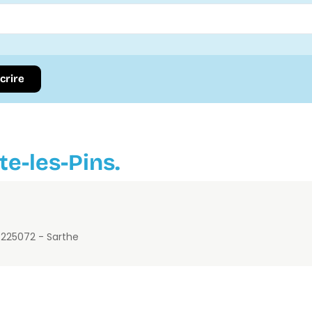
scrire
te-les-Pins.
72250
72 - Sarthe