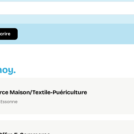
scrire
noy.
ce Maison/Textile-Puériculture
- Essonne