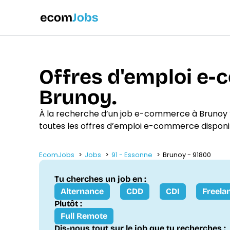
Offres d'emploi e
Brunoy.
À la recherche d’un job e-commerce à Brunoy 
toutes les offres d’emploi e-commerce disponi
EcomJobs
Jobs
91 - Essonne
Brunoy - 91800
Tu cherches un job en :
Alternance
CDD
CDI
Freela
Plutôt :
Full Remote
Dis-nous tout sur le job que tu recherches :