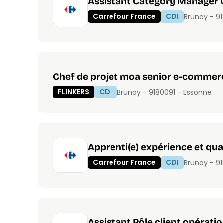
Assistant Category Manager
Carrefour France
CDI
Brunoy - 9
Chef de projet moa senior e-commer
FLINKERS
CDI
Brunoy - 91800
91 - Essonne
Apprenti(e) expérience et qua
Carrefour France
CDI
Brunoy - 9
Assistant Pôle client opérat