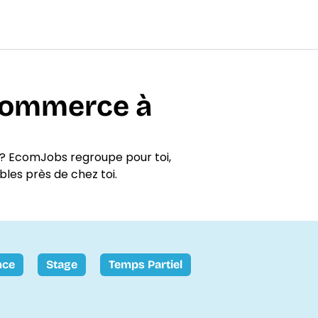
-commerce à
? EcomJobs regroupe pour toi,
bles près de chez toi.
nce
Stage
Temps Partiel