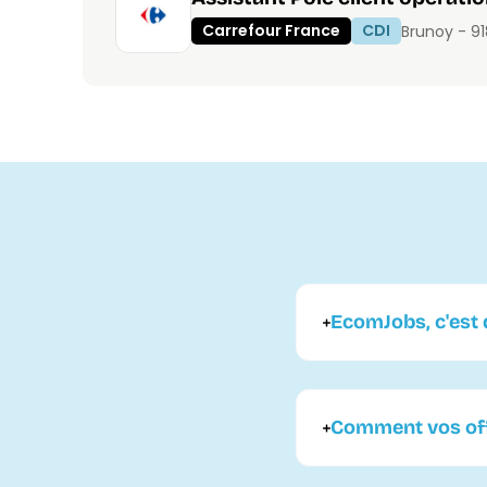
Carrefour France
CDI
Brunoy - 9
EcomJobs, c'est q
Comment vos offr