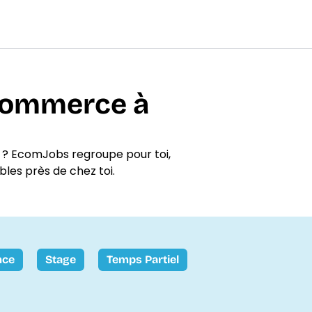
-commerce à
 ? EcomJobs regroupe pour toi,
bles près de chez toi.
nce
Stage
Temps Partiel