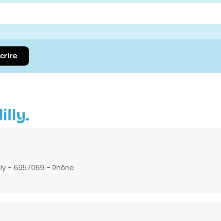
scrire
lly.
lly - 69570
69 - Rhône