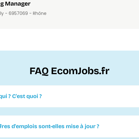
ng Manager
lly - 69570
69 - Rhône
FAQ EcomJobs.fr
ui ? C'est quoi ?
es d'emplois sont-elles mise à jour ?