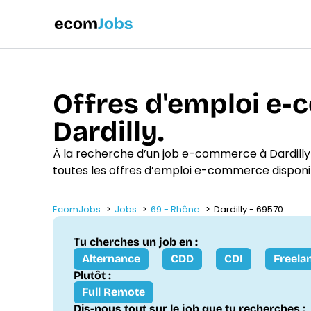
Offres d'emploi e
Dardilly.
À la recherche d’un job e-commerce à Dardilly
toutes les offres d’emploi e-commerce disponi
EcomJobs
Jobs
69 - Rhône
Dardilly - 69570
Tu cherches un job en :
Alternance
CDD
CDI
Freela
Plutôt :
Full Remote
Dis-nous tout sur le job que tu recherches :