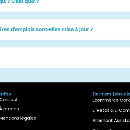
ui ? C'est quoi ?
es d'emplois sont-elles mise à jour ?
Infos
Derniers jobs aj
Contact
Ecommerce Marke
À propos
E-Retail & E-Co
Mentions légales
Alternant Assist