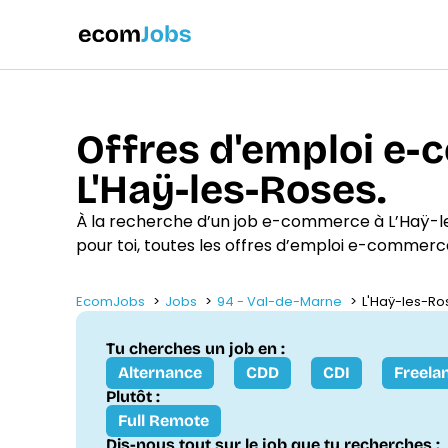
Offres d'emploi e
L'Haÿ-les-Roses.
À la recherche d’un job e-commerce à L’Haÿ-
pour toi, toutes les offres d’emploi e-commerc
EcomJobs
Jobs
94 - Val-de-Marne
L'Haÿ-les-Ro
Tu cherches un job en :
Alternance
CDD
CDI
Freela
Plutôt :
Full Remote
Dis-nous tout sur le job que tu recherches :