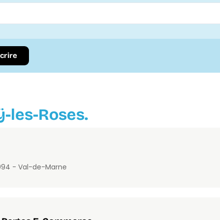
scrire
ÿ-les-Roses.
0
94 - Val-de-Marne