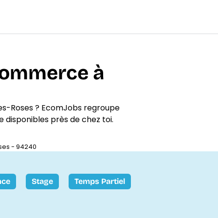
-commerce à
les-Roses ? EcomJobs regroupe
e disponibles près de chez toi.
ses - 94240
nce
Stage
Temps Partiel