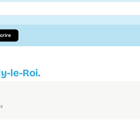
scrire
y-le-Roi.
es