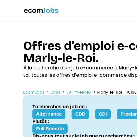
Offres d'emploi e
Marly-le-Roi.
À la recherche d’un job e-commerce à Marly-
toi, toutes les offres d’emploi e-commerce dis
EcomJobs
Jobs
78 - Yvelines
Marly-le-Roi - 78160
Tu cherches un job en :
Alternance
CDD
CDI
Freela
Plutôt :
Full Remote
Dis-nous tout sur le job que tu recherches :