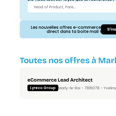
Les nouvelles offres e-commerce
S'in
direct dans ta boite mail !
Toutes nos offres à Marl
eCommerce Lead Architect
Lyreco Group
Marly-le-Roi - 78160
78 - Yvelin