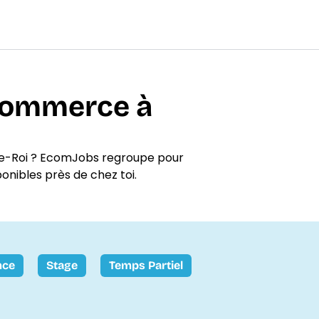
-commerce à
le-Roi ? EcomJobs regroupe pour
ponibles près de chez toi.
nce
Stage
Temps Partiel