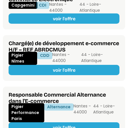
Nantes -
44 - Loire-
Capgemini
CDI
44000
Atlantique
voir l'offre
Chargé(e) de développement e-commerce
H/F – REF ABRDCMUS
Nantes -
44 - Loire-
Pigier
CDD
44000
Atlantique
Nîmes
voir l'offre
Responsable Commercial Alternance
dans l'E-commerce
Nantes -
44 - Loire-
Pigier
Alternance
44000
Atlantique
Performance
Paris
voir l'offre