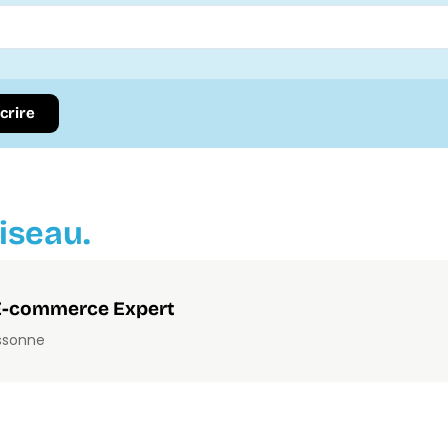
scrire
iseau.
 E-commerce Expert
Essonne