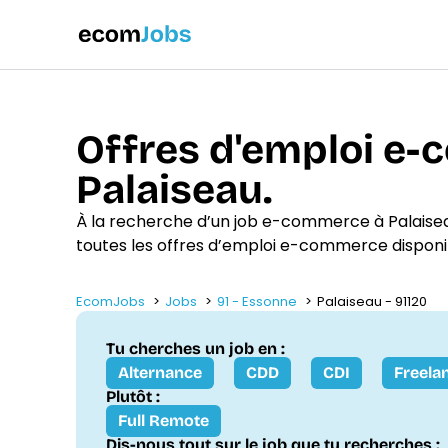
Offres d'emploi e
Palaiseau.
À la recherche d’un job e-commerce à Palaise
toutes les offres d’emploi e-commerce disponi
EcomJobs
Jobs
91 - Essonne
Palaiseau - 91120
Tu cherches un job en :
Alternance
CDD
CDI
Freela
Plutôt :
Full Remote
Dis-nous tout sur le job que tu recherches :