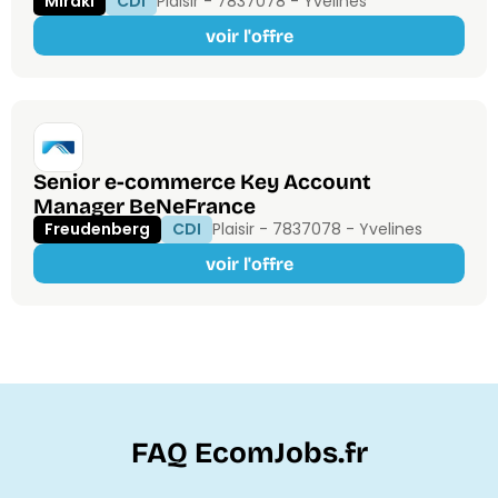
Mirakl
CDI
Plaisir - 78370
78 - Yvelines
voir l'offre
Senior e-commerce Key Account
Manager BeNeFrance
Freudenberg
CDI
Plaisir - 78370
78 - Yvelines
voir l'offre
FAQ EcomJobs.fr