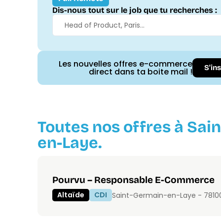
Dis-nous tout sur le job que tu recherches :
Les nouvelles offres e-commerce
S'in
direct dans ta boite mail !
Toutes nos offres à Sai
en-Laye.
Pourvu – Responsable E-Commerce
Altaïde
CDI
Saint-Germain-en-Laye - 7810