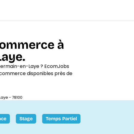
-commerce à
Laye.
-Germain-en-Laye ? EcomJobs
e-commerce disponibles près de
aye - 78100
nce
Stage
Temps Partiel