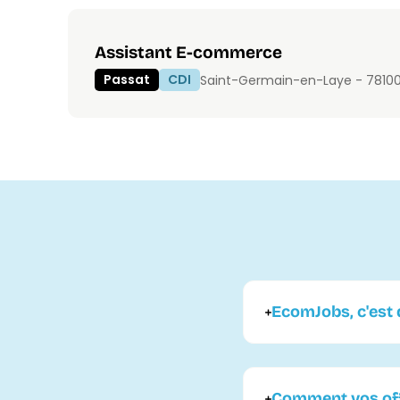
Assistant E-commerce
Passat
CDI
Saint-Germain-en-Laye - 7810
EcomJobs, c'est q
Comment vos offr