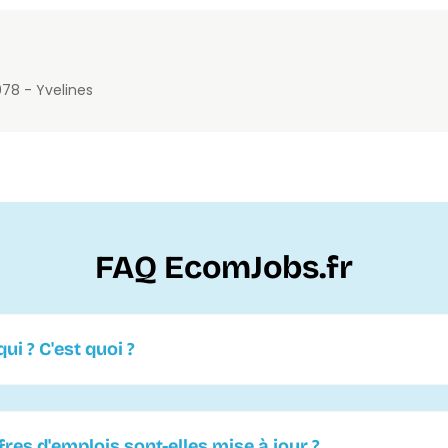
0
78 - Yvelines
FAQ EcomJobs.fr
ui ? C'est quoi ?
es d'emplois sont-elles mise à jour ?