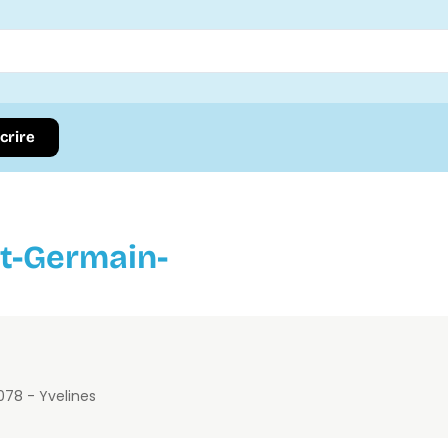
scrire
nt-Germain-
0
78 - Yvelines