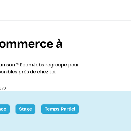
-commerce à
-Samson ? EcomJobs regroupe pour
ponibles près de chez toi.
670
nce
Stage
Temps Partiel