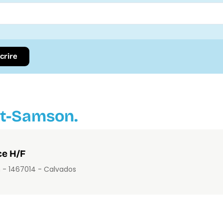
scrire
nt-Samson.
e H/F
 - 14670
14 - Calvados