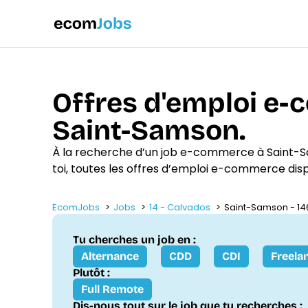
Offres d'emploi e
Saint-Samson.
À la recherche d’un job e-commerce à Saint
toi, toutes les offres d’emploi e-commerce dis
EcomJobs
Jobs
14 - Calvados
Saint-Samson - 14
Tu cherches un job en :
Alternance
CDD
CDI
Freela
Plutôt :
Full Remote
Dis-nous tout sur le job que tu recherches :