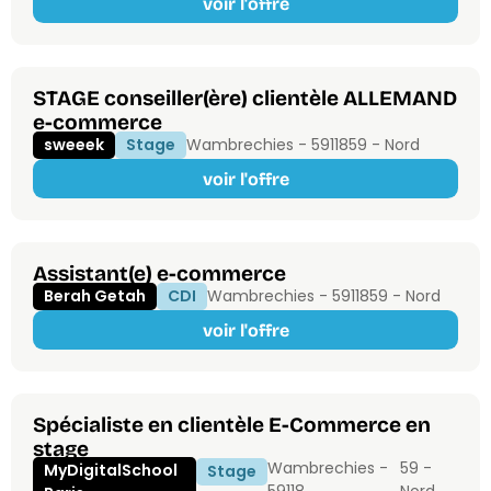
voir l'offre
STAGE conseiller(ère) clientèle ALLEMAND
e-commerce
sweeek
Stage
Wambrechies - 59118
59 - Nord
voir l'offre
Assistant(e) e-commerce
Berah Getah
CDI
Wambrechies - 59118
59 - Nord
voir l'offre
Spécialiste en clientèle E-Commerce en
stage
Wambrechies -
59 -
MyDigitalSchool
Stage