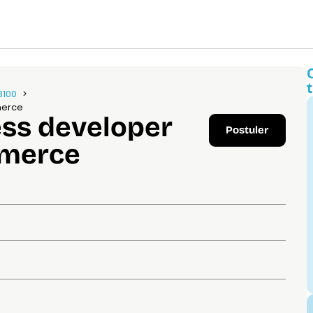
8100
merce
ess developer
Postuler
merce