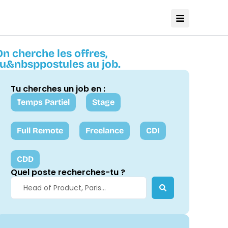
On cherche les offres,
tu&nbsppostules au job.
Tu cherches un job en :
Temps Partiel
Stage
Full Remote
Freelance
CDI
CDD
Quel poste recherches-tu ?