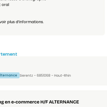
t oral
oir plus d’informations.
artement
lternance
Sierentz - 68510
68 - Haut-Rhin
ting en e-commerce H/F ALTERNANCE