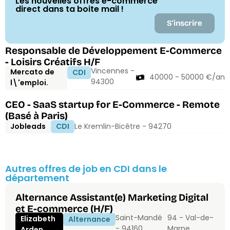
Les nouvelles offres e-commerce
direct dans ta boite mail !
S'inscrire
Responsable de Développement E-Commerce
- Loisirs Créatifs H/F
Vincennes -
Mercato de
CDI
40000 - 50000 €/an
94300
l\'emploi.
CEO - SaaS startup for E-Commerce - Remote
(Basé à Paris)
Jobleads
CDI
Le Kremlin-Bicêtre - 94270
Autres offres de job en CDI dans le
département
Alternance Assistant(e) Marketing Digital
et E-commerce (H/F)
Saint-Mandé
94 - Val-de-
Elizabeth
Alternance
- 94160
Marne
Arden