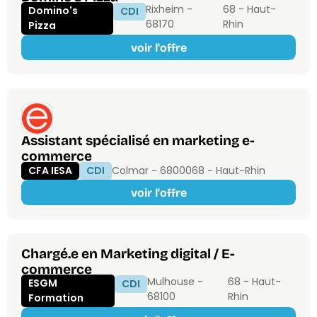
Rixheim -
68 - Haut-
Domino's
CDI
68170
Rhin
Pizza
voir l'offre
Assistant spécialisé en marketing e-
commerce
CFA IESA
CDI
Colmar - 68000
68 - Haut-Rhin
voir l'offre
Chargé.e en Marketing digital / E-
commerce
Mulhouse -
68 - Haut-
ESGM
CDI
68100
Rhin
Formation