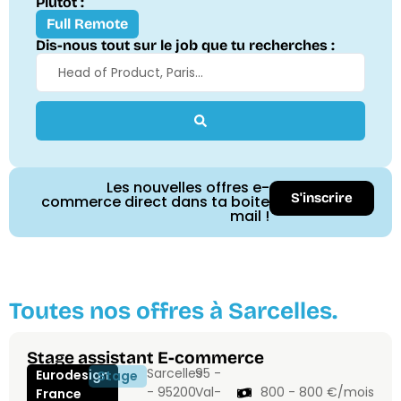
Plutôt :
Full Remote
Dis-nous tout sur le job que tu recherches :
Les nouvelles offres e-
S'inscrire
commerce direct dans ta boite
mail !
Toutes nos offres à Sarcelles.
Stage assistant E-commerce
Sarcelles
95 -
Eurodesign
Stage
- 95200
Val-
800 - 800 €/mois
France