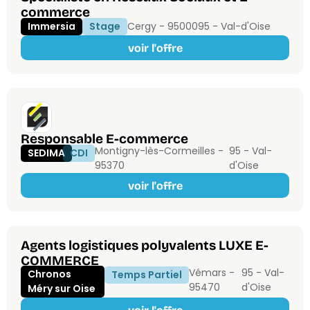
commerce
Immersia
Stage
Cergy - 95000
95 - Val-d'Oise
voir l'offre
Responsable E-commerce
Montigny-lès-Cormeilles -
95 - Val-
SEDIMA
CDI
95370
d'Oise
voir l'offre
Agents logistiques polyvalents LUXE E-
COMMERCE
Vémars -
95 - Val-
Chronos
Temps Partiel
95470
d'Oise
Méry sur Oise