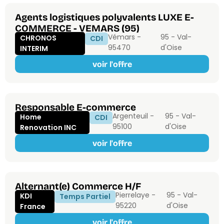
Agents logistiques polyvalents LUXE E-
COMMERCE - VEMARS (95)
Vémars -
95 - Val-
CHRONOS
CDI
95470
d'Oise
INTERIM
voir l'offre
Responsable E-commerce
Argenteuil -
95 - Val-
Home
CDI
95100
d'Oise
Renovation INC
voir l'offre
Alternant(e) Commerce H/F
Pierrelaye -
95 - Val-
KDI
Temps Partiel
95220
d'Oise
France
voir l'offre