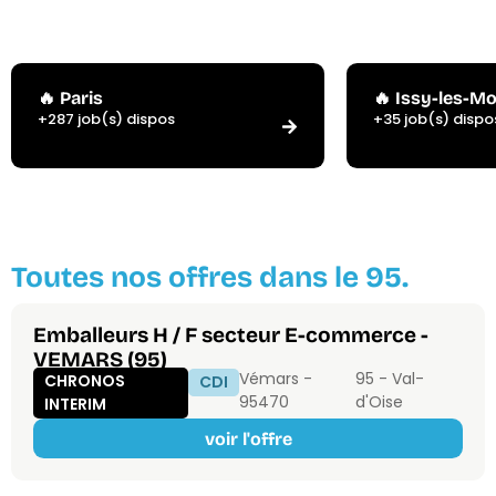
🔥 Paris
🔥 Issy-les-M
+287 job(s) dispos
+35 job(s) dispo
Toutes nos offres dans le 95.
Emballeurs H / F secteur E-commerce -
VEMARS (95)
Vémars -
95 - Val-
CHRONOS
CDI
95470
d'Oise
INTERIM
voir l'offre