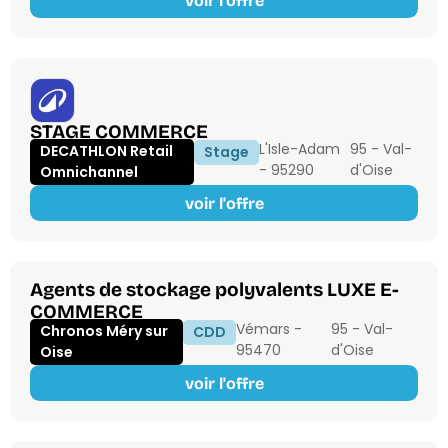
voir l'offre
STAGE COMMERCE
L'Isle-Adam
95 - Val-
DECATHLON Retail
Stage
- 95290
d'Oise
Omnichannel
voir l'offre
Agents de stockage polyvalents LUXE E-
COMMERCE
Vémars -
95 - Val-
Chronos Méry sur
CDD
95470
d'Oise
Oise
voir l'offre