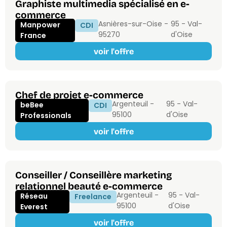
Graphiste multimedia spécialisé en e-
commerce
Asnières-sur-Oise -
95 - Val-
Manpower
CDI
95270
d'Oise
France
voir l'offre
Chef de projet e-commerce
Argenteuil -
95 - Val-
beBee
CDI
95100
d'Oise
Professionals
voir l'offre
Conseiller / Conseillère marketing
relationnel beauté e-commerce
Argenteuil -
95 - Val-
Réseau
Freelance
95100
d'Oise
Everest
voir l'offre