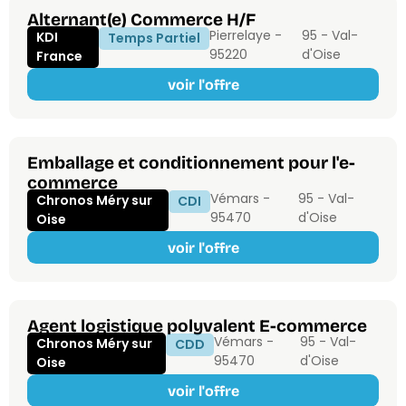
Alternant(e) Commerce H/F
Pierrelaye -
95 - Val-
KDI
Temps Partiel
95220
d'Oise
France
voir l'offre
Emballage et conditionnement pour l'e-
commerce
Vémars -
95 - Val-
Chronos Méry sur
CDI
95470
d'Oise
Oise
voir l'offre
Agent logistique polyvalent E-commerce
Vémars -
95 - Val-
Chronos Méry sur
CDD
95470
d'Oise
Oise
voir l'offre