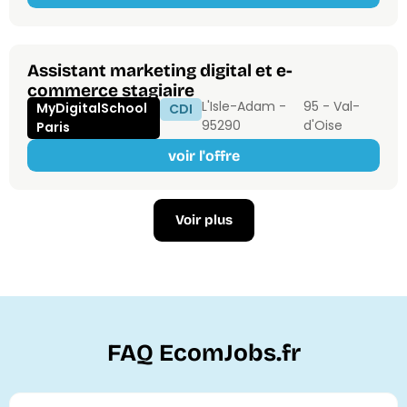
Assistant marketing digital et e-
commerce stagiaire
L'Isle-Adam -
95 - Val-
MyDigitalSchool
CDI
95290
d'Oise
Paris
voir l'offre
Voir plus
FAQ EcomJobs.fr