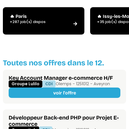
🔥 Paris
🔥 Issy-les-M
+287 job(s) dispos
+35 job(s) dispo
Toutes nos offres dans le 12.
Key Account Manager e-commerce H/F
Groupe Lulilo
CDI
Olemps - 12510
12 - Aveyron
voir l'offre
Développeur Back-end PHP pour Projet E-
commerce