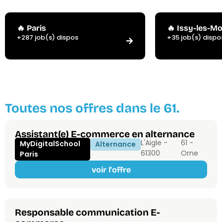
🔥 Paris
🔥 Issy-les-M
+287 job(s) dispos
+35 job(s) dispo
Toutes nos offres dans le 61.
Assistant(e) E-commerce en alternance
L'Aigle -
61 -
MyDigitalSchool
Alternance
61300
Orne
Paris
voir l'offre
Responsable communication E-