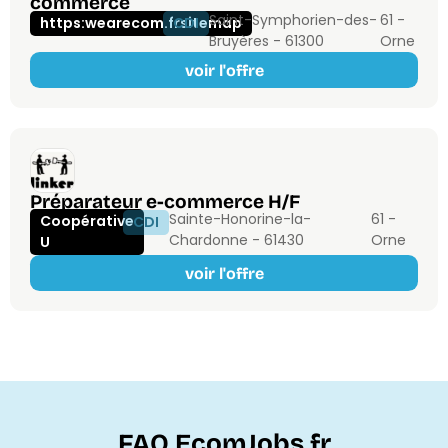
commerce
Saint-Symphorien-des-
61 -
https:wearecom.frsitemap
CDI
Bruyères - 61300
Orne
voir l'offre
Préparateur e-commerce H/F
Sainte-Honorine-la-
61 -
Coopérative
CDI
Chardonne - 61430
Orne
U
voir l'offre
FAQ EcomJobs.fr