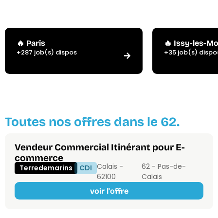
🔥 Paris
🔥 Issy-les-M
+287 job(s) dispos
+35 job(s) dispo
Toutes nos offres dans le 62.
Vendeur Commercial Itinérant pour E-
commerce
Calais -
62 - Pas-de-
Terredemarins
CDI
62100
Calais
voir l'offre